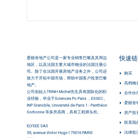
快速链
爱丽舍地产公司是一家专业销售巴黎及其周边
地区，以及法国主要大城市物业的法国注册公
司。除了在法国开展房地产业务之外，公司还
购买
致力于开拓中国市场，帮助中国客户投资巴黎
高档物
地产。
公司创始人TRINH Michel先生具有国际化的职
合作伙
业经验，毕业于Sciences Po Paris ，ESSEC ,
爱丽舍
INP Grenoble, Université de Paris 1 - Panthéon
Sorbonne 等多所高商，具有工程师头衔。
房产投
联系我
ELYSEE SAS
法律批
59, avenue Victor Hugo l 75016 PARIS