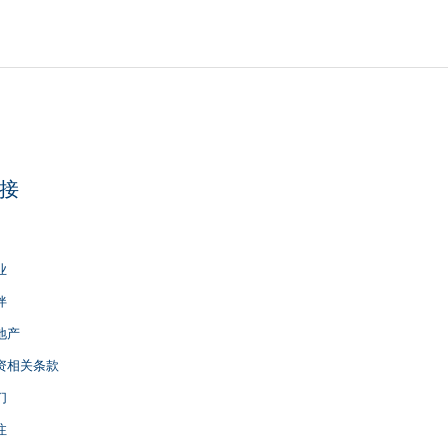
接
业
伴
地产
资相关条款
们
注