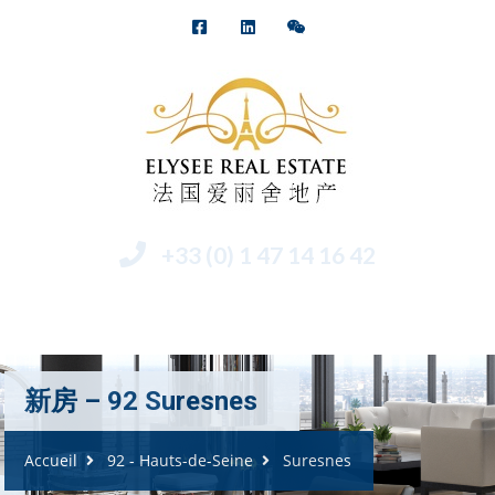
+33 (0) 1 47 14 16 42
Menu
新房 – 92 Suresnes
Accueil
92 - Hauts-de-Seine
Suresnes