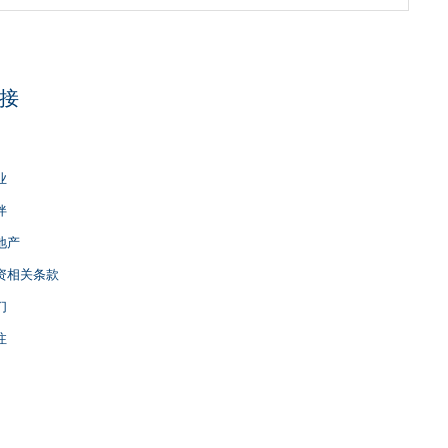
接
业
伴
地产
资相关条款
们
注