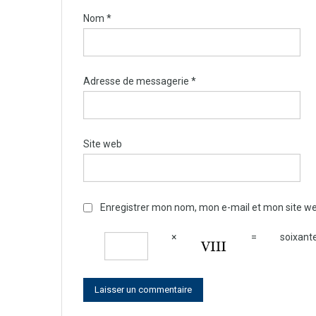
Nom
*
Adresse de messagerie
*
Site web
Enregistrer mon nom, mon e-mail et mon site w
×
=
soixant