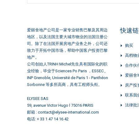
快速链
爱丽舍地产公司是一家专业销售巴黎及其周边
地区，以及法国主要大城市物业的法国注册公
司。除了在法国开展房地产业务之外，公司还
购买
致力于开拓中国市场，帮助中国客户投资巴黎
高档物
地产。
公司创始人TRINH Michel先生具有国际化的职
合作伙
业经验，毕业于Sciences Po Paris ，ESSEC ,
爱丽舍
INP Grenoble, Université de Paris 1 - Panthéon
Sorbonne 等多所高商，具有工程师头衔。
房产投
联系我
ELYSEE SAS
法律批
59, avenue Victor Hugo l 75016 PARIS
邮箱 : contact@elysee-international.com
电话: + 33 1 47 14 16 42