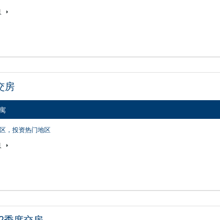
息
度交房
公寓
区，投资热门地区
息
20年2季度交房