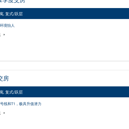
公寓, 复式/跃层
环境怡人
息
度交房
公寓, 复式/跃层
1号线和T1，极具升值潜力
息