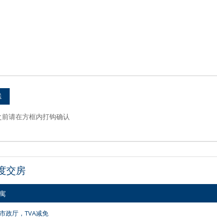
之前请在方框内打钩确认
2季度交房
公寓
市政厅，TVA减免