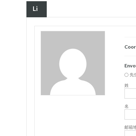
Li
Coor
Envo
先
姓
名
邮箱