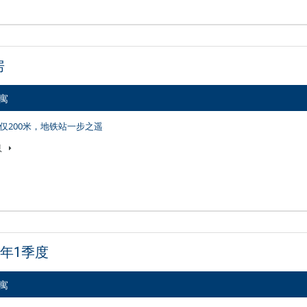
房
公寓
仅200米，地铁站一步之遥
息
020年1季度
公寓