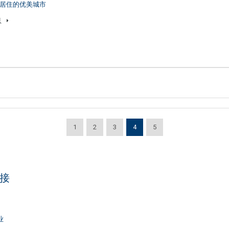
居住的优美城市
息
1
2
3
4
5
接
业