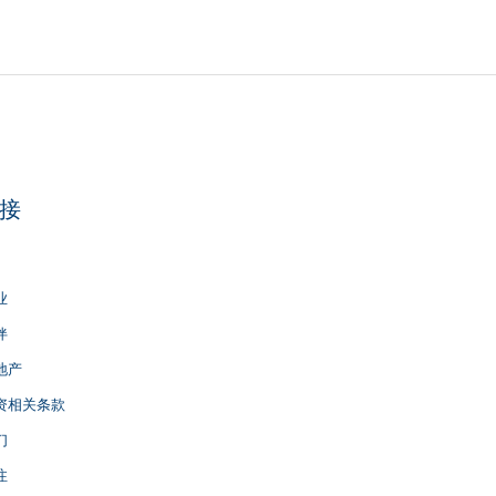
接
业
伴
地产
资相关条款
们
注