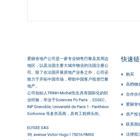
快速链
爱丽舍地产公司是一家专业销售巴黎及其周边
地区，以及法国主要大城市物业的法国注册公
司。除了在法国开展房地产业务之外，公司还
购买
致力于开拓中国市场，帮助中国客户投资巴黎
高档物
地产。
公司创始人TRINH Michel先生具有国际化的职
合作伙
业经验，毕业于Sciences Po Paris ，ESSEC ,
爱丽舍
INP Grenoble, Université de Paris 1 - Panthéon
Sorbonne 等多所高商，具有工程师头衔。
房产投
联系我
ELYSEE SAS
法律批
59, avenue Victor Hugo l 75016 PARIS